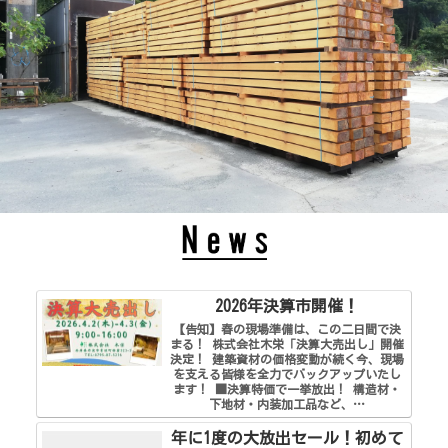
2026年決算市開催！
【告知】春の現場準備は、この二日間で決
まる！ 株式会社木栄「決算大売出し」開催
決定！ 建築資材の価格変動が続く今、現場
を支える皆様を全力でバックアップいたし
ます！ ■決算特価で一挙放出！ 構造材・
下地材・内装加工品など、…
年に1度の大放出セール！初めて