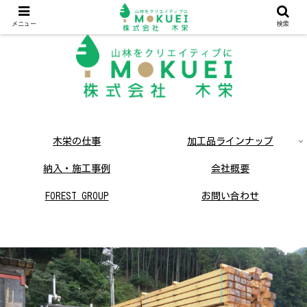
メニュー
検索
木栄の仕事
加工品ラインナップ
納入・施工事例
会社概要
FOREST GROUP
お問い合わせ
採用情報
ネコとか木のお店