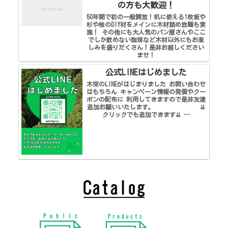
の方も大歓迎！
50年間で初の一般開放！机に使える1枚板や
杉や桧のDIY材をメインに木材詰め放題も実
施！ その他にも大人気のパン屋さんやここ
でしか飲めない珈琲など木材以外にもお楽
しみを盛りだくさん！是非お越しください
ませ！
公式LINEはじめました
木栄のLINEがはじまりました お問い合わせ
はもちろん キャンペーン情報の発信やクー
ポンの配布に 利用してきますので是非友達
追加お願いいたします。 ⇊
クリックでも追加できます⇊ …