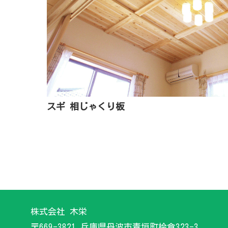
スギ 相じゃくり板
株式会社 木栄
〒669-3821 兵庫県丹波市青垣町桧倉323-3