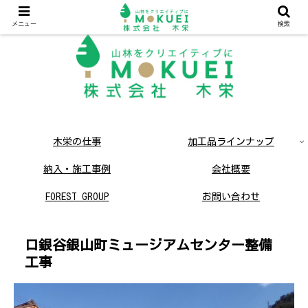
メニュー
検索
木栄の仕事
加工品ラインナップ
納入・施工事例
会社概要
FOREST GROUP
お問い合わせ
採用情報
ネコとか木のお店
口銀谷銀山町ミュージアムセンター整備
工事