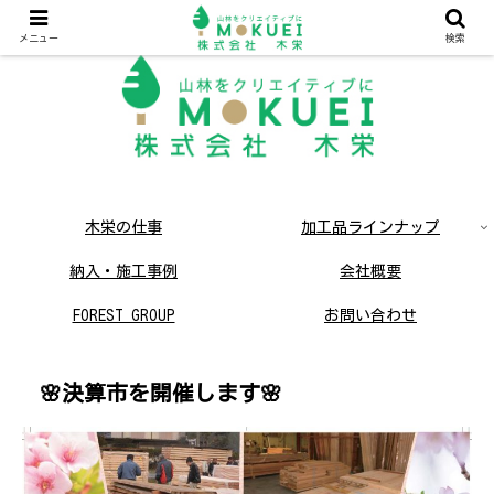
メニュー
検索
木栄の仕事
加工品ラインナップ
納入・施工事例
会社概要
FOREST GROUP
お問い合わせ
採用情報
ネコとか木のお店
🌸決算市を開催します🌸