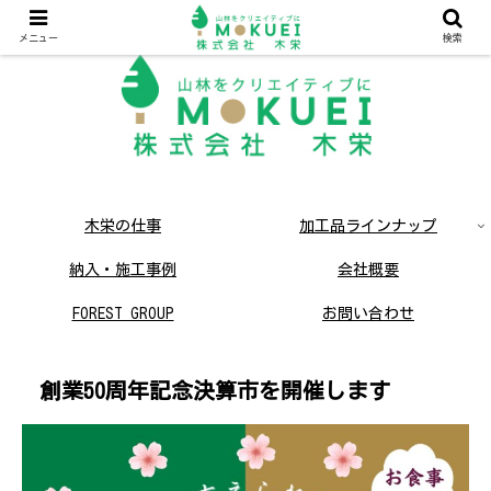
メニュー
検索
木栄の仕事
加工品ラインナップ
納入・施工事例
会社概要
FOREST GROUP
お問い合わせ
採用情報
ネコとか木のお店
創業50周年記念決算市を開催します