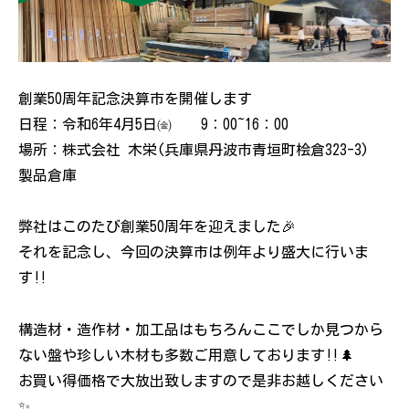
創業50周年記念決算市を開催します
日程：令和6年4月5日㈮ 9：00~16：00
場所：株式会社 木栄(兵庫県丹波市青垣町桧倉323-3)
製品倉庫
弊社はこのたび創業50周年を迎えました🎉
それを記念し、今回の決算市は例年より盛大に行いま
す‼︎
構造材・造作材・加工品はもちろんここでしか見つから
ない盤や珍しい木材も多数ご用意しております‼︎🌲
お買い得価格で大放出致しますので是非お越しください
✨